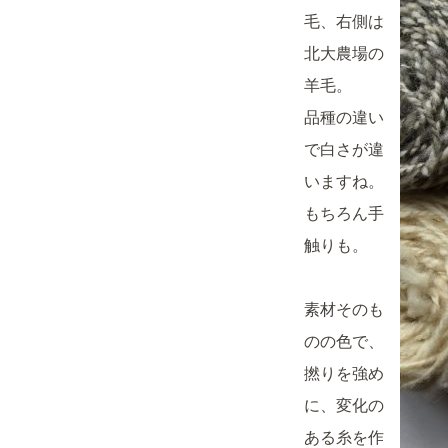
毛、右側は
北大農場の
羊毛。
品種の違い
で白さが違
いますね。
もちろん手
触りも。
素材そのも
のの色で、
撚りを強め
に、変化の
ある糸を作